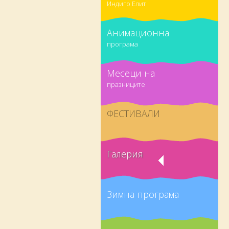
Индиго Елит
Анимационна
програма
Месеци на
празниците
ФЕСТИВАЛИ
Галерия
Зимна програма