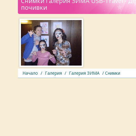
Снимки Галерия ЗИМА USB-Travel - Де
почивки
Начало
/
Галерия
/
Галерия ЗИМА
/ Снимки