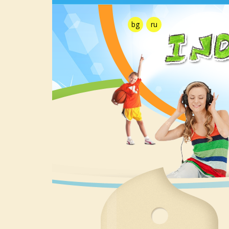
bg
ru