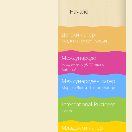
Начало
Детски лагер
ИндиГО Орфеус, Гърция
Международен
младежки клуб "Индиго
Албена"
Международен лагер
Морски Дюни, Шкорпиловци
International Business
Capm
Младежки лагер