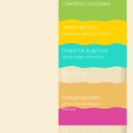
Семейна програма
Зимен детско-
младежки център "Индиго"
Новости в детски
лагер Indigo Adventure
Контакти
Международен
детски лагер Индиго -
Камчия