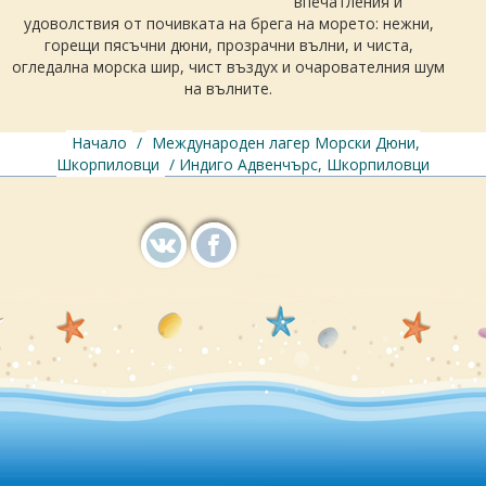
впечатления и
удоволствия от почивката на брега на морето: нежни,
горещи пясъчни дюни, прозрачни вълни, и чиста,
огледална морска шир, чист въздух и очарователния шум
на вълните.
Начало
/
Международен лагер Морски Дюни,
Шкорпиловци
/ Индиго Адвенчърс, Шкорпиловци