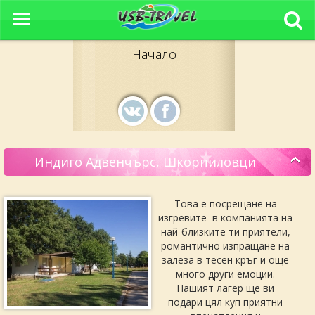
Начало
Индиго Адвенчърс, Шкорпиловци
Това е посрещане на
изгревите в компанията на
най-близките ти приятели,
романтично изпращане на
залеза в тесен кръг и още
много други емоции.
Нашият лагер ще ви
подари цял куп приятни