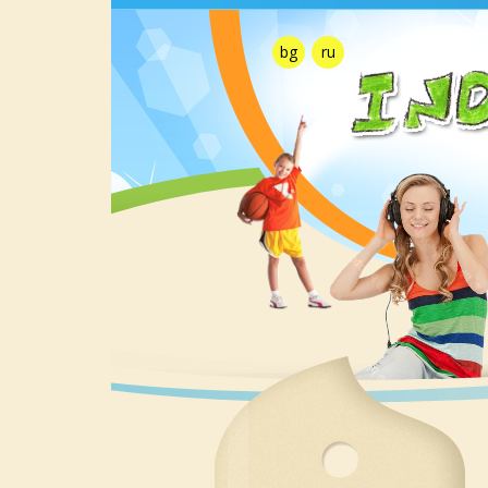
bg
ru