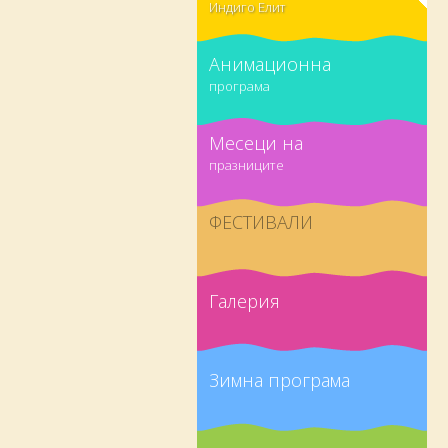
Индиго Елит
Анимационна
програма
Месеци на
празниците
ФЕСТИВАЛИ
Галерия
Зимна програма