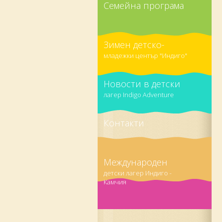
Семейна програма
Зимен детско-
младежки център "Индиго"
Новости в детски
лагер Indigo Adventure
Контакти
Международен
детски лагер Индиго -
Камчия