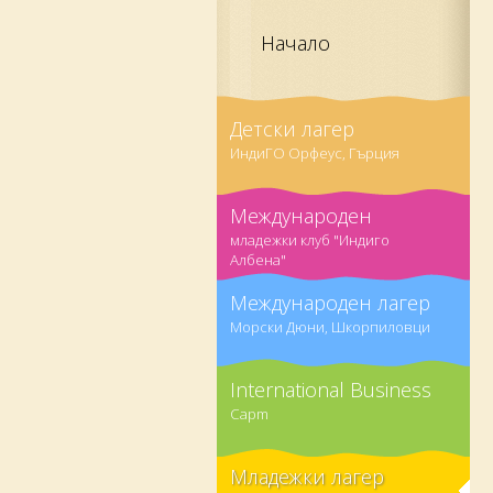
Начало
Детски лагер
ИндиГО Орфеус, Гърция
Международен
младежки клуб "Индиго
Албена"
Международен лагер
Морски Дюни, Шкорпиловци
International Business
Capm
Младежки лагер