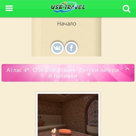
Начало
Атлас 4*, СПА USB-Travel - Детски лагери
и почивки