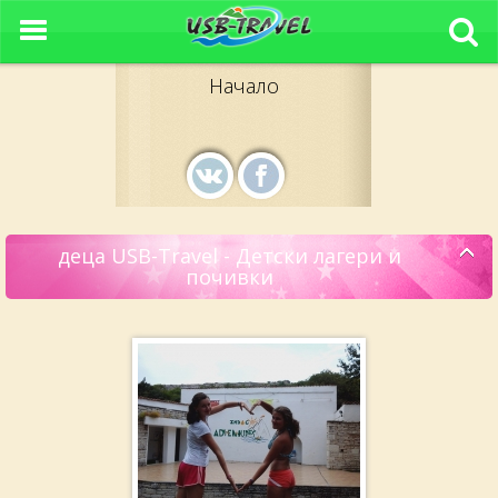
Начало
деца USB-Travel - Детски лагери и
почивки