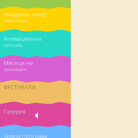
Младежки лагер
Индиго Елит
Анимационна
програма
Месеци на
празниците
ФЕСТИВАЛИ
Галерия
Зимна програма