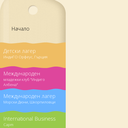
Начало
Детски лагер
ИндиГО Орфеус, Гърция
Международен
младежки клуб "Индиго
Албена"
Международен лагер
Морски Дюни, Шкорпиловци
International Business
Capm