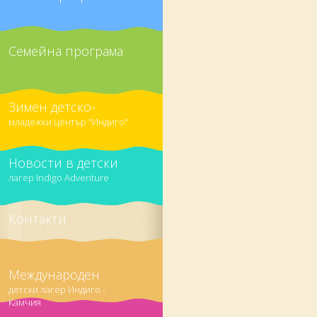
Семейна програма
Зимен детско-
младежки център "Индиго"
Новости в детски
лагер Indigo Adventure
Контакти
Международен
детски лагер Индиго -
Камчия