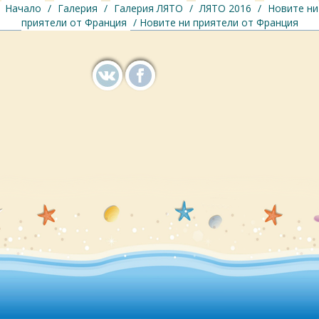
Начало
/
Галерия
/
Галерия ЛЯТО
/
ЛЯТО 2016
/
Новите ни
приятели от Франция
/ Новите ни приятели от Франция