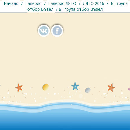
Начало
/
Галерия
/
Галерия ЛЯТО
/
ЛЯТО 2016
/
БГ група
отбор Възел
/ БГ група отбор Възел