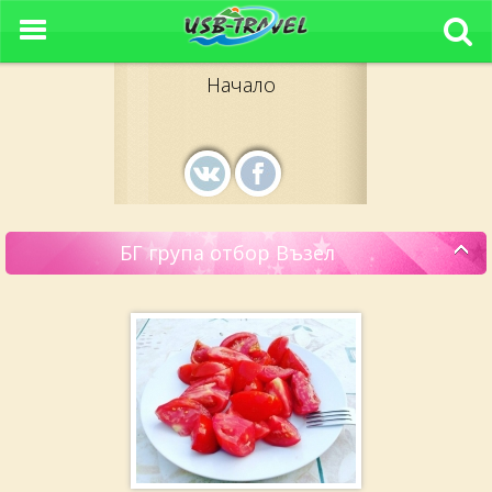
Начало
БГ група отбор Възел