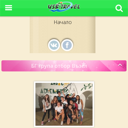
Начало
БГ група отбор Възел