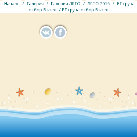
Начало
/
Галерия
/
Галерия ЛЯТО
/
ЛЯТО 2016
/
БГ група
отбор Възел
/ БГ група отбор Възел