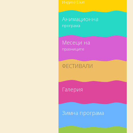
Индиго Елит
Анимационна
програма
Месеци на
празниците
ФЕСТИВАЛИ
Галерия
Зимна програма