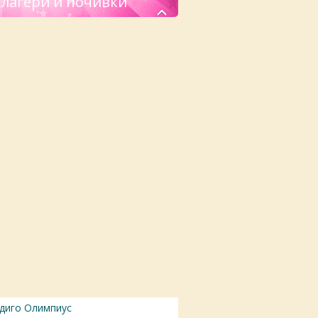
 лагери и почивки
диго Олимпиус