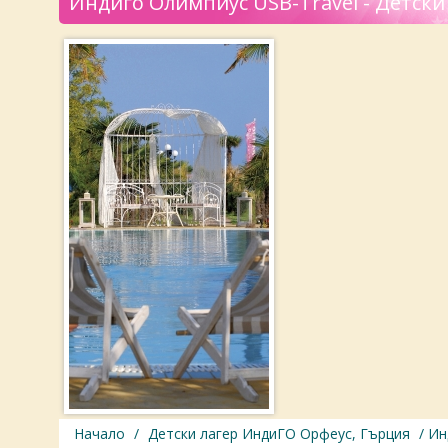
Индиго Олимпиус USB-Travel - Детски
Начало
/
Детски лагер ИндиГО Орфеус, Гърция
/ Ин