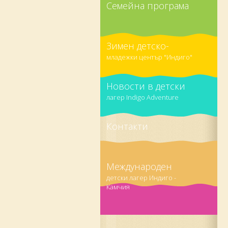
Семейна програма
Зимен детско-
младежки център "Индиго"
Новости в детски
лагер Indigo Adventure
Контакти
Международен
детски лагер Индиго -
Камчия