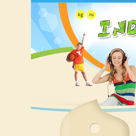
bg
ru