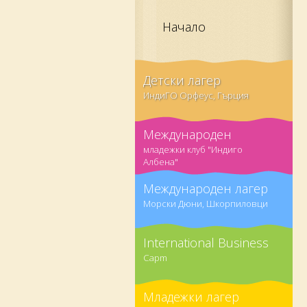
Начало
Детски лагер
ИндиГО Орфеус, Гърция
Международен
младежки клуб "Индиго
Албена"
Международен лагер
Морски Дюни, Шкорпиловци
International Business
Capm
Младежки лагер