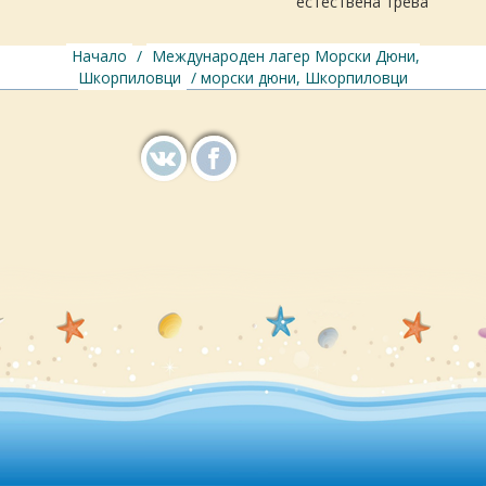
естествена трева
Начало
/
Международен лагер Морски Дюни,
Шкорпиловци
/ морски дюни, Шкорпиловци