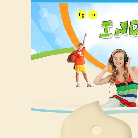
bg
ru