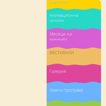
Индиго Елит
Анимационна
програма
Месеци на
празниците
ФЕСТИВАЛИ
Галерия
Зимна програма