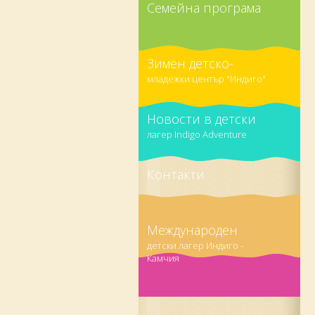
Семейна програма
Зимен детско-
младежки център "Индиго"
Новости в детски
лагер Indigo Adventure
Контакти
Международен
детски лагер Индиго -
Камчия