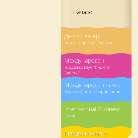
Начало
Детски лагер
ИндиГО Орфеус, Гърция
Международен
младежки клуб "Индиго
Албена"
Международен лагер
Морски Дюни, Шкорпиловци
International Business
Capm
Младежки лагер