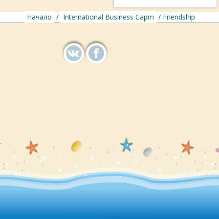
Начало
/
International Business Capm
/ Friendship