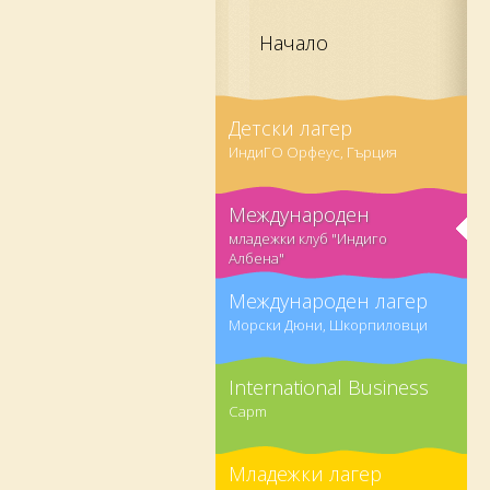
Начало
Детски лагер
ИндиГО Орфеус, Гърция
Международен
младежки клуб "Индиго
Албена"
Международен лагер
Морски Дюни, Шкорпиловци
International Business
Capm
Младежки лагер