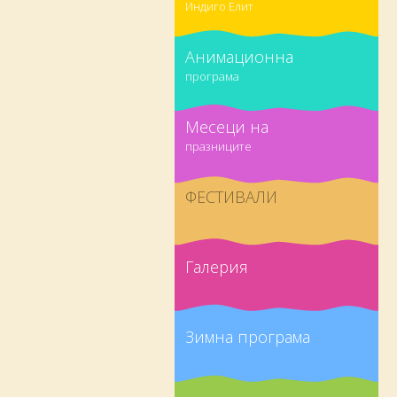
Индиго Елит
Анимационна
програма
Месеци на
празниците
ФЕСТИВАЛИ
Галерия
Зимна програма