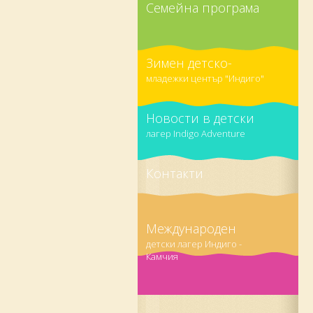
Семейна програма
Зимен детско-
младежки център "Индиго"
Новости в детски
лагер Indigo Adventure
Контакти
Международен
детски лагер Индиго -
Камчия