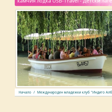
камчия лодка USB-Travel - Детски лаг
Начало
/
Международен младежки клуб "Индиго Алб