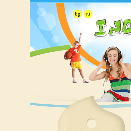
bg
ru