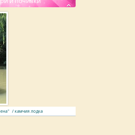
ери и почивки
ена"
/ камчия лодка