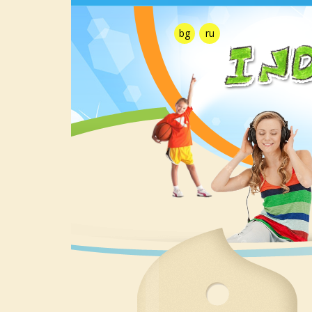
bg
ru