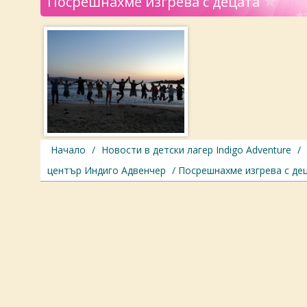
Посрешнахме изгрева с децата
Начало
/
Новости в детски лагер Indigo Adventure
/
център Индиго Адвенчер
/ Посрешнахме изгрева с де