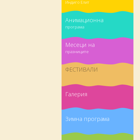
Индиго Елит
Анимационна
програма
Месеци на
празниците
ФЕСТИВАЛИ
Галерия
Зимна програма