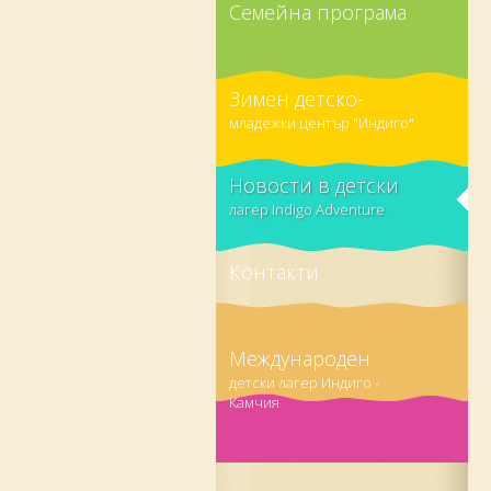
Семейна програма
Зимен детско-
младежки център "Индиго"
Новости в детски
лагер Indigo Adventure
Контакти
Международен
детски лагер Индиго -
Камчия