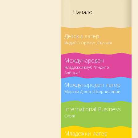
Начало
Детски лагер
ИндиГО Орфеус, Гърция
Международен
младежки клуб "Индиго
Албена"
Международен лагер
Морски Дюни, Шкорпиловци
International Business
Capm
Младежки лагер