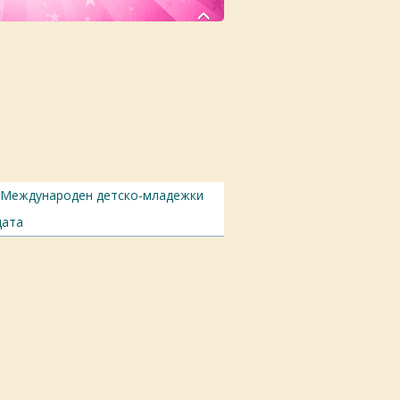
Международен детскo-младежки
цата