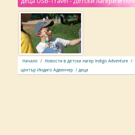
деца USB-Travel - Детски лагери и по
Начало
/
Новости в детски лагер Indigo Adventure
/
център Индиго Адвенчер
/ деца