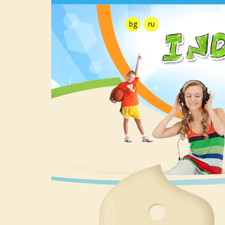
bg
ru