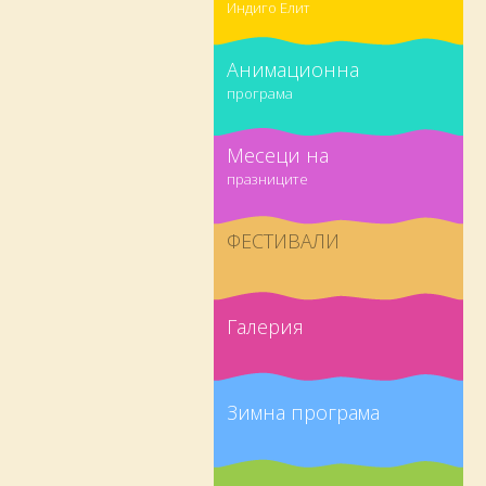
Индиго Елит
Анимационна
програма
Месеци на
празниците
ФЕСТИВАЛИ
Галерия
Зимна програма