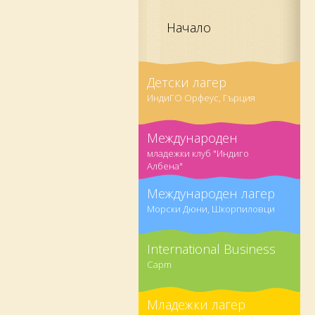
Начало
Детски лагер
ИндиГО Орфеус, Гърция
Международен
младежки клуб "Индиго
Албена"
Международен лагер
Морски Дюни, Шкорпиловци
International Business
Capm
Младежки лагер