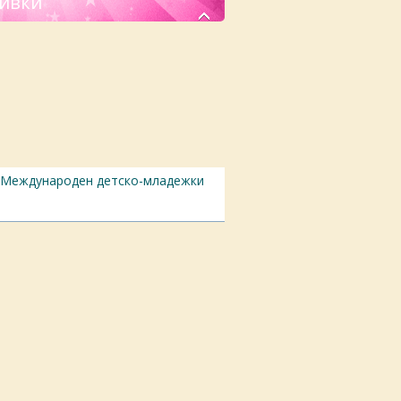
чивки
Международен детскo-младежки