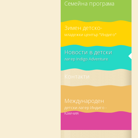
Семейна програма
Зимен детско-
младежки център "Индиго"
Новости в детски
лагер Indigo Adventure
Контакти
Международен
детски лагер Индиго -
Камчия