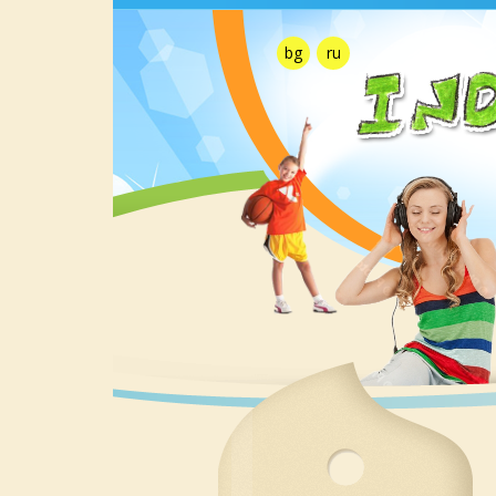
bg
ru