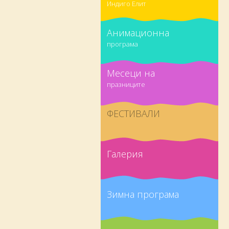
Индиго Елит
Анимационна
програма
Месеци на
празниците
ФЕСТИВАЛИ
Галерия
Зимна програма