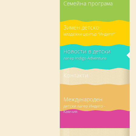
Семейна програма
Зимен детско-
младежки център "Индиго"
Новости в детски
лагер Indigo Adventure
Контакти
Международен
детски лагер Индиго -
Камчия