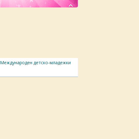
Международен детскo-младежки