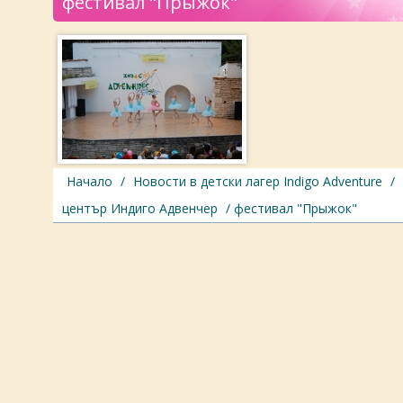
фестивал "Прыжок"
Начало
/
Новости в детски лагер Indigo Adventure
/
център Индиго Адвенчер
/ фестивал "Прыжок"