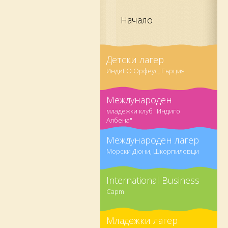
Начало
Детски лагер
ИндиГО Орфеус, Гърция
Международен
младежки клуб "Индиго
Албена"
Международен лагер
Морски Дюни, Шкорпиловци
International Business
Capm
Младежки лагер