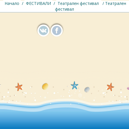
Начало
/
ФЕСТИВАЛИ
/
Театрален фестивал
/ Театрален
фестивал